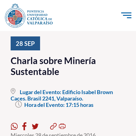
Click acá para ir directamente al contenido
La Universidad
28
SEP
Investigación, Creación e Innovación
Charla sobre Minería
PUCV Internacional
Sustentable
Vinculación con el Medio
Lugar del Evento:
Edificio Isabel Brown
Admisión
Caces. Brasil 2241, Valparaíso.
Hora del Evento:
17:15 horas
Pregrado
Postgrado
Formación Continua
Miercoles 28 de septiembre de 2016