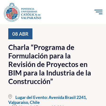
Click acá para ir directamente al contenido
La Universidad
08
ABR
Investigación, Creación e Innovación
Charla “Programa de
PUCV Internacional
Formulación para la
Vinculación con el Medio
Revisión de Proyectos en
BIM para la Industria de la
Admisión
Construcción”
Pregrado
Postgrado
Lugar del Evento:
Avenida Brasil 2241,
Valparaíso, Chile
Formación Continua