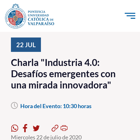
Click acá para ir directamente al contenido
La Universidad
22
JUL
Investigación, Creación e Innovación
Charla "Industria 4.0:
PUCV Internacional
Desafíos emergentes con
Vinculación con el Medio
una mirada innovadora"
Admisión
Hora del Evento:
10:30 horas
Pregrado
Postgrado
Formación Continua
Miercoles 22 de julio de 2020