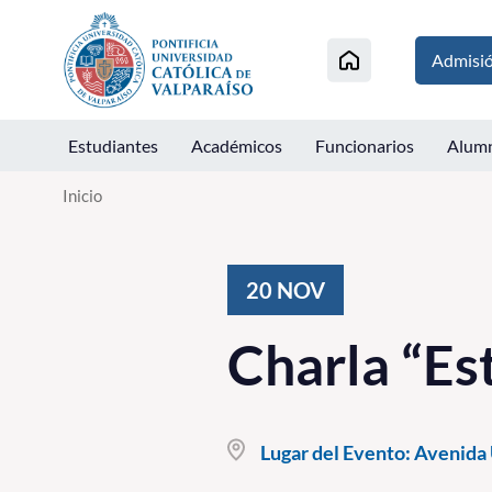
Click acá para ir directamente al contenido
Admisi
Estudiantes
Académicos
Funcionarios
Alum
Inicio
20
NOV
Charla “Est
Lugar del Evento:
Avenida 