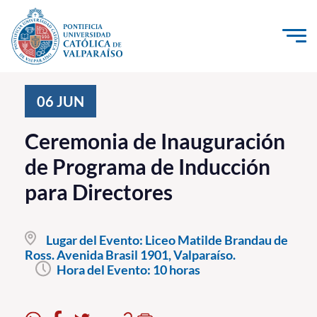
Click acá para ir directamente al contenido
La Universidad
06
JUN
Investigación, Creación e Innovación
Ceremonia de Inauguración
PUCV Internacional
de Programa de Inducción
Vinculación con el Medio
para Directores
Admisión
Lugar del Evento:
Liceo Matilde Brandau de
Pregrado
Ross. Avenida Brasil 1901, Valparaíso.
Hora del Evento:
10 horas
Postgrado
Formación Continua