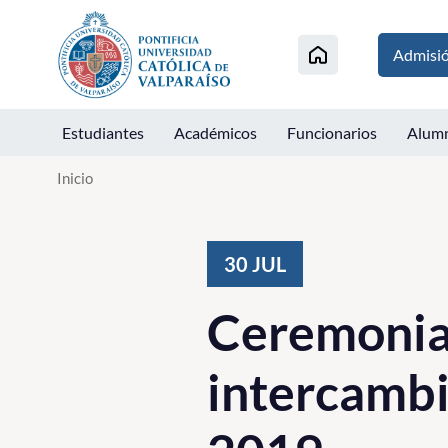
Click acá para ir directamente al contenido
Admisi
Estudiantes
Académicos
Funcionarios
Alum
Inicio
30
JUL
Ceremonia
intercamb