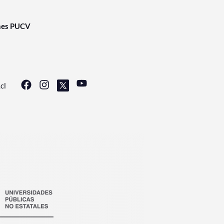
nes PUCV
cl