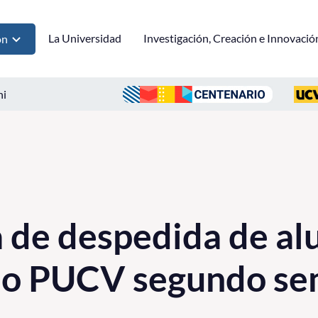
La Universidad
Investigación, Creación e Innovació
ón
ni
 de despedida de al
io PUCV segundo se