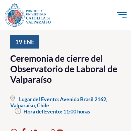
Click acá para ir directamente al contenido
La Universidad
19
ENE
Investigación, Creación e Innovación
Ceremonia de cierre del
PUCV Internacional
Observatorio de Laboral de
Vinculación con el Medio
Valparaíso
Admisión
Lugar del Evento:
Avenida Brasil 2162,
Pregrado
Valparaíso, Chile
Hora del Evento:
11:00 horas
Postgrado
Formación Continua