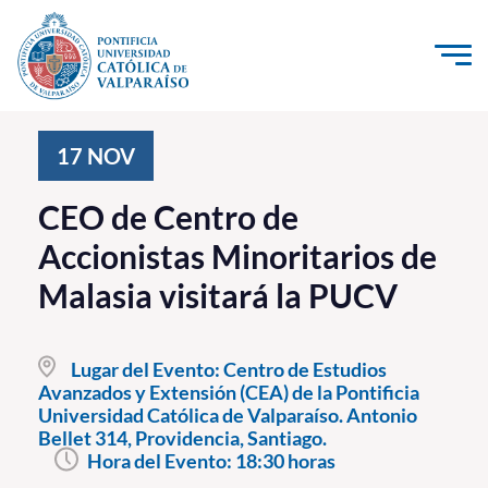
Click acá para ir directamente al contenido
La Universidad
17
NOV
Investigación, Creación e Innovación
CEO de Centro de
PUCV Internacional
Accionistas Minoritarios de
Vinculación con el Medio
Malasia visitará la PUCV
Admisión
Lugar del Evento:
Centro de Estudios
Pregrado
Avanzados y Extensión (CEA) de la Pontificia
Universidad Católica de Valparaíso. Antonio
Postgrado
Bellet 314, Providencia, Santiago.
Hora del Evento:
18:30 horas
Formación Continua