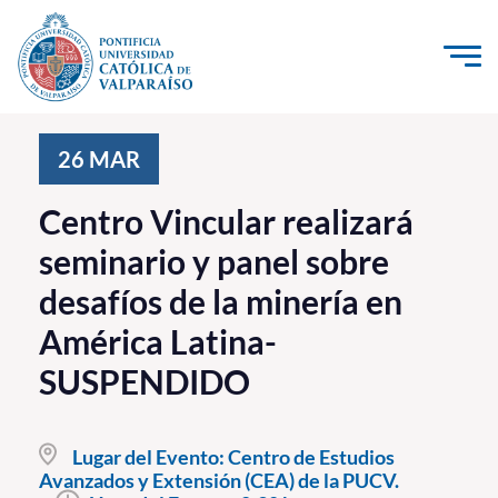
Click acá para ir directamente al contenido
La Universidad
26
MAR
Investigación, Creación e Innovación
Centro Vincular realizará
PUCV Internacional
seminario y panel sobre
Vinculación con el Medio
desafíos de la minería en
América Latina-
Admisión
SUSPENDIDO
Pregrado
Postgrado
Lugar del Evento:
Centro de Estudios
Avanzados y Extensión (CEA) de la PUCV.
Formación Continua