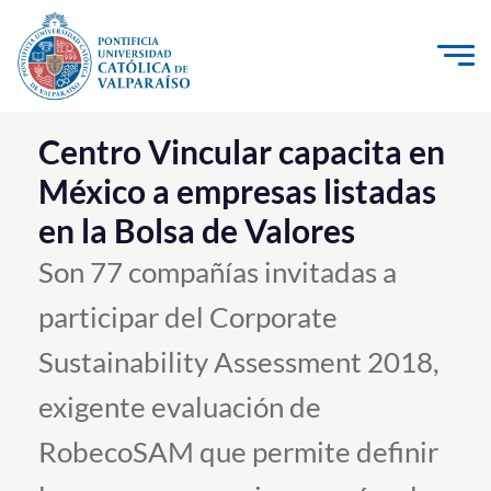
Click acá para ir directamente al contenido
La Universidad
Centro Vincular capacita en
México a empresas listadas
Investigación, Creación e Innovación
en la Bolsa de Valores
PUCV Internacional
Vinculación con el Medio
Son 77 compañías invitadas a
participar del Corporate
Admisión
Sustainability Assessment 2018,
Pregrado
exigente evaluación de
Postgrado
RobecoSAM que permite definir
Formación Continua