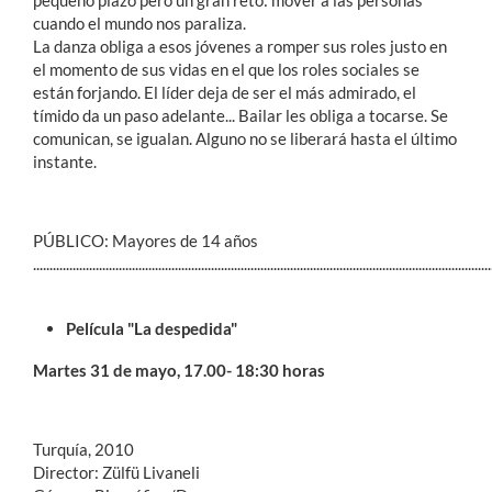
pequeño plazo pero un gran reto: mover a las personas
cuando el mundo nos paraliza.
La danza obliga a esos jóvenes a romper sus roles justo en
el momento de sus vidas en el que los roles sociales se
están forjando. El líder deja de ser el más admirado, el
tímido da un paso adelante... Bailar les obliga a tocarse. Se
comunican, se igualan. Alguno no se liberará hasta el último
instante.
PÚBLICO: Mayores de 14 años
...........................................................................................................................................
Película "La despedida"
Martes 31 de mayo, 17.00- 18:30 horas
Turquía, 2010
Director: Zülfü Livaneli