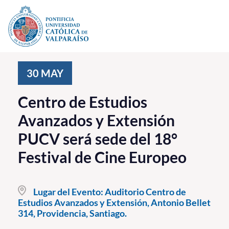
Click acá para ir directamente al contenido
La Universidad
30
MAY
Investigación, Creación e Innovación
Centro de Estudios
PUCV Internacional
Avanzados y Extensión
Vinculación con el Medio
PUCV será sede del 18°
Festival de Cine Europeo
Admisión
Pregrado
Lugar del Evento:
Auditorio Centro de
Estudios Avanzados y Extensión, Antonio Bellet
Postgrado
314, Providencia, Santiago.
Formación Continua