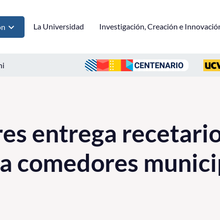
La Universidad
Investigación, Creación e Innovació
ón
ni
es entrega recetari
 a comedores munici