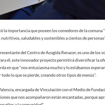
có la importancia que poseen los comedores de la comuna “p
nutritivos, saludables y sostenibles a cientos de personas”
resentante del Centro de Acogida Renacer, es uno de los v
 Para él, este innovador proyecto permitirá diversificar la 
erda en que “nos entusiasma mucho y lo estábamos espera
 todo lo que se pierde, creando otros tipos de menús”.
alencia, encargada de Vinculación con el Medio de Fundac
ciones que nos acompañaron están encantadas, porque apre
on ellos a la comunidad”.