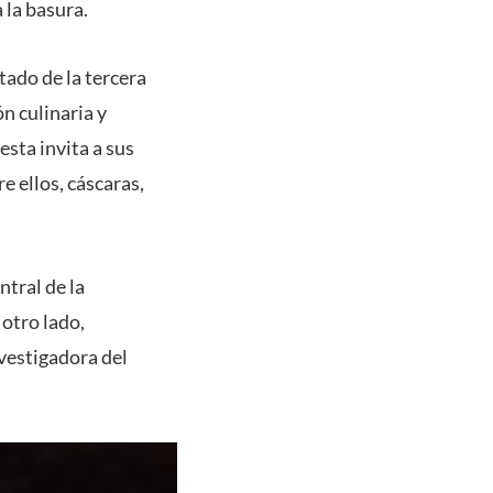
 la basura.
tado de la tercera
n culinaria y
sta invita a sus
e ellos, cáscaras,
ntral de la
 otro lado,
vestigadora del