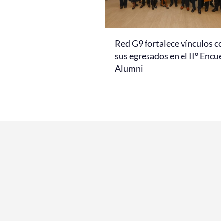
Red G9 fortalece vínculos c
sus egresados en el II° Encu
Alumni