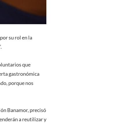
or su rol en la
.
oluntarios que
oferta gastronómica
ndo, porque nos
ión Banamor, precisó
nderán a reutilizar y