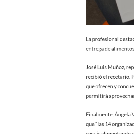
La profesional desta
entrega de alimentos 
José Luis Muñoz, rep
recibió el recetario.
que ofrecen y concu
permitirá aprovechar
Finalmente, Ángela V
que “las 14 organiza
seguir alimentando c