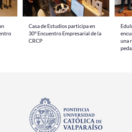
on
Casa de Estudios participa en
EduI
entro
30° Encuentro Empresarial de la
encu
CRCP
una r
peda