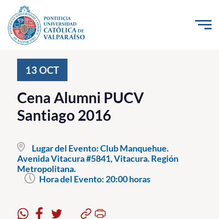
Click acá para ir directamente al contenido
La Universidad
13
OCT
Investigación, Creación e Innovación
Cena Alumni PUCV
PUCV Internacional
Santiago 2016
Vinculación con el Medio
Lugar del Evento:
Club Manquehue.
Admisión
Avenida Vitacura #5841, Vitacura. Región
Metropolitana.
Pregrado
Hora del Evento:
20:00 horas
Postgrado
Formación Continua