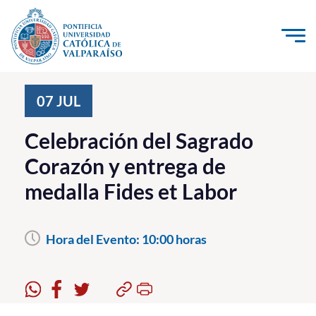
Click acá para ir directamente al contenido
La Universidad
07
JUL
Investigación, Creación e Innovación
Celebración del Sagrado
PUCV Internacional
Corazón y entrega de
Vinculación con el Medio
medalla Fides et Labor
Admisión
Hora del Evento:
10:00 horas
Pregrado
Postgrado
Formación Continua