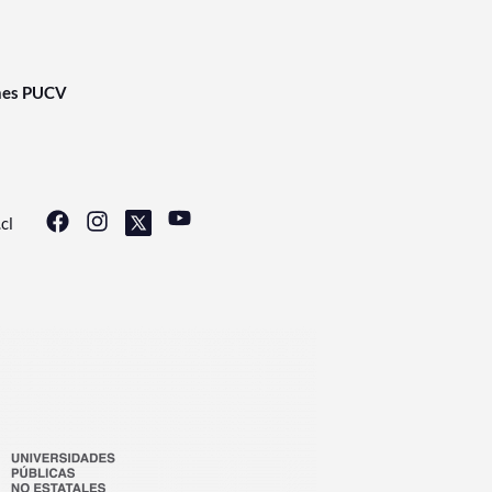
nes PUCV
cl