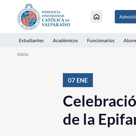
Click acá para ir directamente al contenido
Admisi
Estudiantes
Académicos
Funcionarios
Alum
Inicio
07
ENE
Celebració
de la Epifa