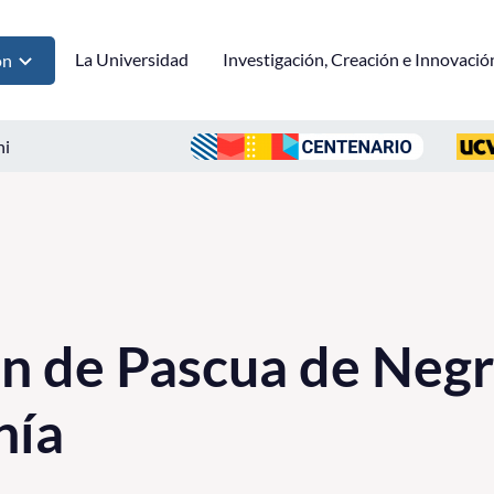
La Universidad
Investigación, Creación e Innovació
ón
ni
n de Pascua de Negr
nía