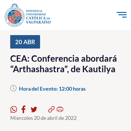
Click acá para ir directamente al contenido
La Universidad
20
ABR
Investigación, Creación e Innovación
CEA: Conferencia abordará
PUCV Internacional
“Arthashastra”, de Kautilya
Vinculación con el Medio
Hora del Evento:
12:00 horas
Admisión
Pregrado
Postgrado
Miercoles 20 de abril de 2022
Formación Continua