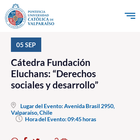
Click acá para ir directamente al contenido
La Universidad
05
SEP
Investigación, Creación e Innovación
Cátedra Fundación
PUCV Internacional
Eluchans: “Derechos
Vinculación con el Medio
sociales y desarrollo”
Admisión
Lugar del Evento:
Avenida Brasil 2950,
Pregrado
Valparaíso, Chile
Hora del Evento:
09:45 horas
Postgrado
Formación Continua