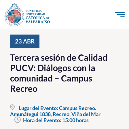
Click acá para ir directamente al contenido
La Universidad
23
ABR
Investigación, Creación e Innovación
Tercera sesión de Calidad
PUCV Internacional
PUCV: Diálogos con la
Vinculación con el Medio
comunidad – Campus
Recreo
Admisión
Pregrado
Lugar del Evento:
Campus Recreo.
Amunátegui 1838, Recreo, Viña del Mar
Postgrado
Hora del Evento:
15:00 horas
Formación Continua