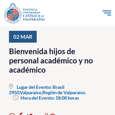
Click acá para ir directamente al contenido
La Universidad
02
MAR
Investigación, Creación e Innovación
Bienvenida hijos de
PUCV Internacional
personal académico y no
Vinculación con el Medio
académico
Admisión
Lugar del Evento:
Brasil
Pregrado
2950,Valparaíso,Región de Valparaíso.
Hora del Evento:
18:00 horas
Postgrado
Formación Continua