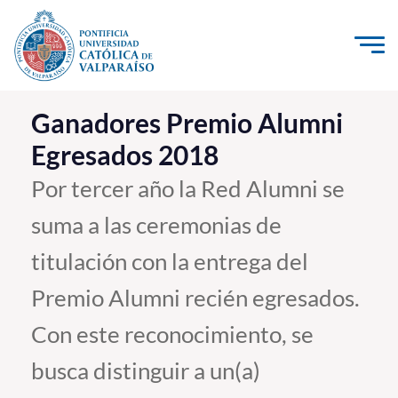
Click acá para ir directamente al contenido
La Universidad
Ganadores Premio Alumni
Egresados 2018
Investigación, Creación e Innovación
PUCV Internacional
Por tercer año la Red Alumni se
Vinculación con el Medio
suma a las ceremonias de
titulación con la entrega del
Admisión
Premio Alumni recién egresados.
Pregrado
Con este reconocimiento, se
Postgrado
busca distinguir a un(a)
Formación Continua