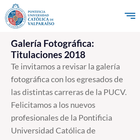
Click acá para ir directamente al contenido
La Universidad
Galería Fotográfica:
Titulaciones 2018
Investigación, Creación e Innovación
PUCV Internacional
Te invitamos a revisar la galería
Vinculación con el Medio
fotográfica con los egresados de
las distintas carreras de la PUCV.
Admisión
Felicitamos a los nuevos
Pregrado
profesionales de la Pontificia
Postgrado
Universidad Católica de
Formación Continua