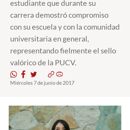
estudiante que durante su
carrera demostró compromiso
Estudiantes
con su escuela y con la comunidad
Académicos
universitaria en general,
Funcionarios
Alumni
representando fielmente el sello
valórico de la PUCV.
English
Miércoles 7 de junio de 2017