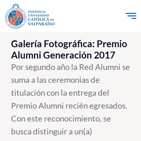
Click acá para ir directamente al contenido
La Universidad
Galería Fotográfica: Premio
Alumni Generación 2017
Investigación, Creación e Innovación
PUCV Internacional
Por segundo año la Red Alumni se
Vinculación con el Medio
suma a las ceremonias de
titulación con la entrega del
Admisión
Premio Alumni recién egresados.
Pregrado
Con este reconocimiento, se
Postgrado
busca distinguir a un(a)
Formación Continua