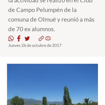
la actividad se realizó en el Club
de Campo Pelumpén de la
Estudiantes
comuna de Olmué y reunió a más
Académicos
de 70 ex alumnos.
Funcionarios
Alumni
Jueves 26 de octubre de 2017
English