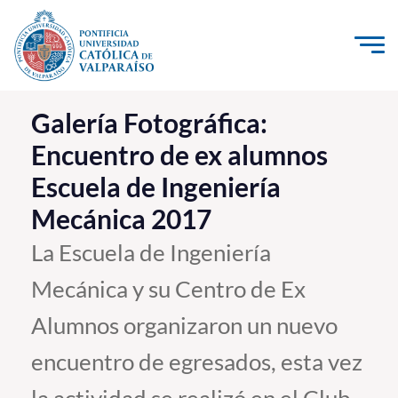
Click acá para ir directamente al contenido
La Universidad
Galería Fotográfica:
Encuentro de ex alumnos
Investigación, Creación e Innovación
Escuela de Ingeniería
PUCV Internacional
Mecánica 2017
Vinculación con el Medio
La Escuela de Ingeniería
Admisión
Mecánica y su Centro de Ex
Pregrado
Alumnos organizaron un nuevo
Postgrado
encuentro de egresados, esta vez
Formación Continua