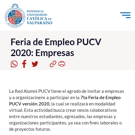
Click acá para ir directamente al contenido
La Universidad
Feria de Empleo PUCV
2020: Empresas
Investigación, Creación e Innovación
PUCV Internacional
Vinculación con el Medio
La Red Alumni PUCV tiene el agrado de invitar a empresas
Admisión
y a organizacioens a participar en la
7ta Feria de Empleo
PUCV versión 2020,
la cual se realizará en modalidad
Pregrado
virtual. Esta actividad busca crear nexos colaborativos
entre nuestros estudiantes, egresados, las empresas y
Postgrado
organizaciones participantes, ya sea con fines laborales o
de proyectos futuros.
Formación Continua