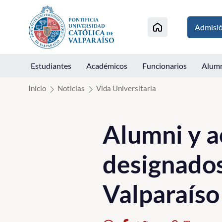
Click acá para ir directamente al contenido
Admisi
Estudiantes
Académicos
Funcionarios
Alum
Inicio
Noticias
Vida Universitaria
Alumni y 
designados
Valparaíso