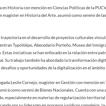
da en Historia con mención en Ciencias Políticas de la PUCV
 magíster en Historia del Arte, asumió como seremi de las 
trayectoria en el desarrollo de proyectos culturales vincul
cuentran TypoValpo, Abecedario Porteño, Museo del Inmig
. Estas iniciativas se han enfocado en la relación entre pa
ual. Su trabajo también ha abordado la transformación digi
 desafíos y oportunidades de la digitalización en el ámbito 
bogada Leslie Cornejo, magíster en Gestión con mención en
umirá como seremi de Bienes Nacionales. Cuenta con una a
o, especialmente en materias de regularización territorial
acando por su liderazgo en procesos jurídicos complejos, l