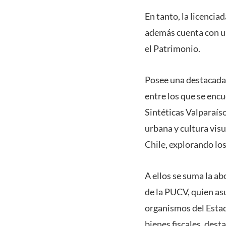
En tanto, la licencia
además cuenta con un
el Patrimonio.
Posee una destacada 
entre los que se en
Sintéticas Valparaíso
urbana y cultura vis
Chile, explorando los
A ellos se suma la a
de la PUCV, quien as
organismos del Estad
bienes fiscales, dest