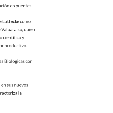
ación en puentes.
ne Lüttecke como
 Valparaíso, quien
o científico y
tor productivo.
as Biológicas con
s en sus nuevos
racteriza la