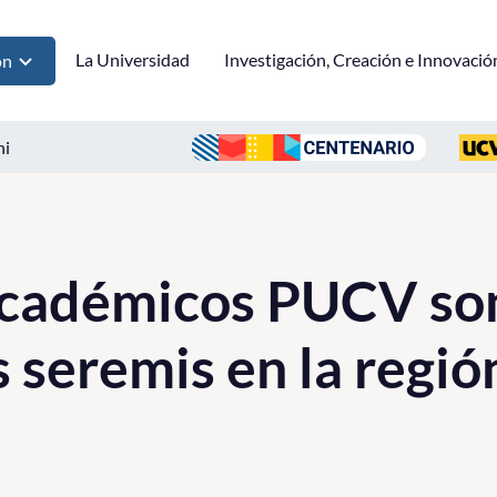
La Universidad
Investigación, Creación e Innovació
ón
ni
académicos PUCV so
 seremis en la regió