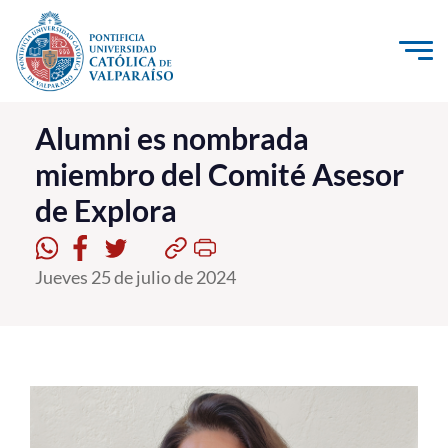
Click acá para ir directamente al contenido
La Universidad
Alumni es nombrada
miembro del Comité Asesor
Investigación, Creación e Innovación
de Explora
PUCV Internacional
Vinculación con el Medio
Jueves 25 de julio de 2024
Admisión
Pregrado
Postgrado
Formación Continua