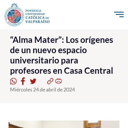
Click acá para ir directamente al contenido
La Universidad
“Alma Mater”: Los orígenes
de un nuevo espacio
Investigación, Creación e Innovación
universitario para
PUCV Internacional
profesores en Casa Central
Vinculación con el Medio
Admisión
Miércoles 24 de abril de 2024
Pregrado
Postgrado
Formación Continua