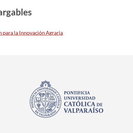
argables
 para la Innovación Agraria