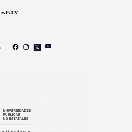
nes PUCV
cl