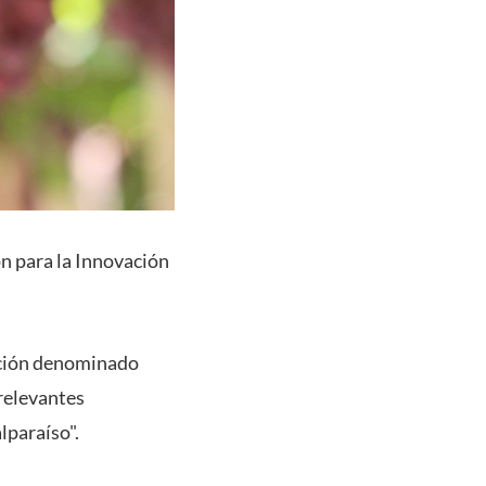
n para la Innovación
vación denominado
relevantes
lparaíso".