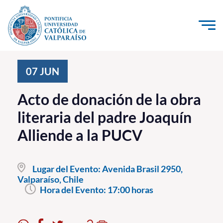
Click acá para ir directamente al contenido
La Universidad
07
JUN
Investigación, Creación e Innovación
Acto de donación de la obra
PUCV Internacional
literaria del padre Joaquín
Vinculación con el Medio
Alliende a la PUCV
Admisión
Lugar del Evento:
Avenida Brasil 2950,
Pregrado
Valparaíso, Chile
Hora del Evento:
17:00 horas
Postgrado
Formación Continua