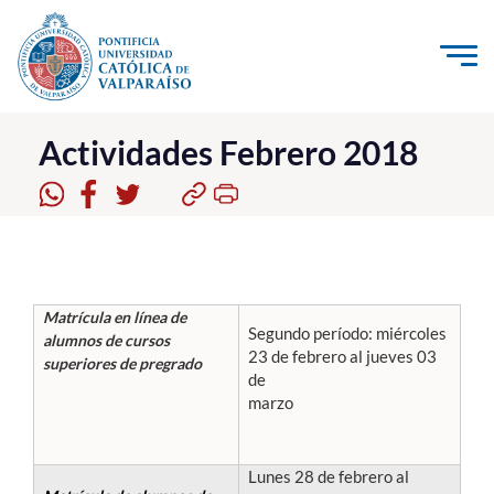
Click acá para ir directamente al contenido
La Universidad
Actividades Febrero 2018
Investigación, Creación e Innovación
PUCV Internacional
Vinculación con el Medio
Matrícula en línea de
Segundo período: miércoles
Admisión
alumnos de cursos
23 de febrero al jueves 03
superiores de pregrado
de
Pregrado
marzo
Postgrado
Lunes 28 de febrero al
Formación Continua