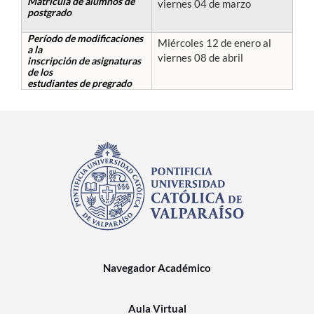
Matrícula de alumnos de
viernes 04 de marzo
postgrado
Estudiantes
Período de modificaciones
Miércoles 12 de enero al
a la
viernes 08 de abril
inscripción de asignaturas
Académicos
de los
estudiantes de pregrado
Funcionarios
Alumni
English
Navegador Académico
Aula Virtual