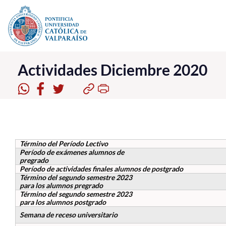
Click acá para ir directamente al contenido
La Universidad
Actividades Diciembre 2020
Investigación, Creación e Innovación
PUCV Internacional
Vinculación con el Medio
Término del Período Lectivo
Período de exámenes alumnos de
Admisión
pregrado
Período de actividades finales alumnos de postgrado
Término del segundo semestre 2023
Pregrado
para los alumnos pregrado
Término del segundo semestre 2023
Postgrado
para los alumnos postgrado
Semana de receso universitario
Formación Continua