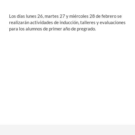
Los días lunes 26, martes 27 y miércoles 28 de febrero se
Estudiantes
realizarán actividades de inducción, talleres y evaluaciones
Académicos
para los alumnos de primer año de pregrado.
Funcionarios
Alumni
English