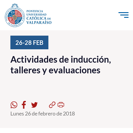
Click acá para ir directamente al contenido
La Universidad
26-28
FEB
Investigación, Creación e Innovación
Actividades de inducción,
PUCV Internacional
talleres y evaluaciones
Vinculación con el Medio
Admisión
Pregrado
Lunes 26 de febrero de 2018
Postgrado
Formación Continua