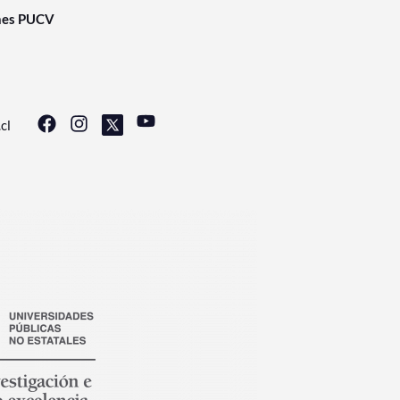
nes PUCV
cl