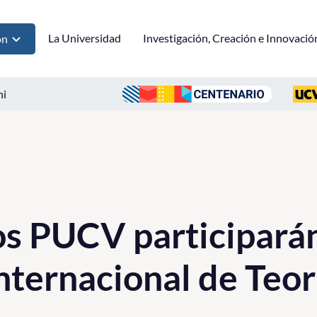
La Universidad
Investigación, Creación e Innovació
ón
ni
s PUCV participará
nternacional de Teorí