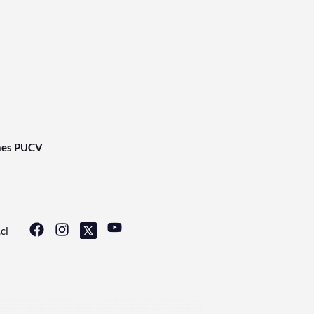
nes PUCV
cl