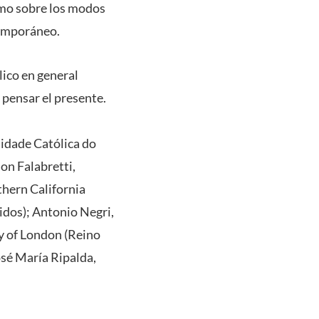
como sobre los modos
ntemporáneo.
lico en general
 pensar el presente.
sidade Católica do
on Falabretti,
thern California
idos); Antonio Negri,
ty of London (Reino
osé María Ripalda,