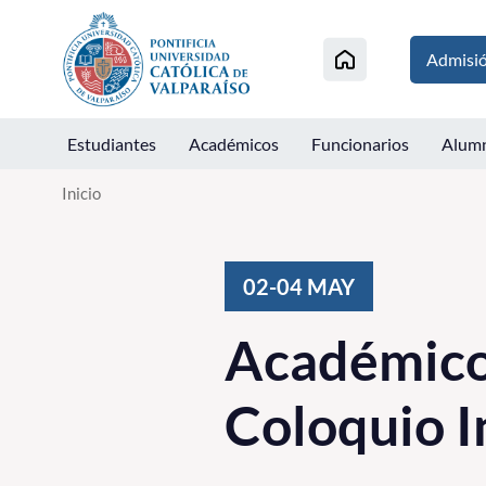
Click acá para ir directamente al contenido
Admisi
Estudiantes
Académicos
Funcionarios
Alum
Inicio
02-04
MAY
Académico
Coloquio I