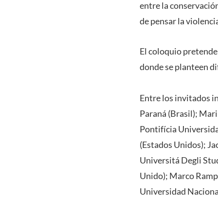
entre la conservación
de pensar la violenci
El coloquio pretende
donde se planteen di
Entre los invitados 
Paraná (Brasil); Mari
Pontifícia Universida
(Estados Unidos); Ja
Universitá Degli Stu
Unido); Marco Rampaz
Universidad Nacional