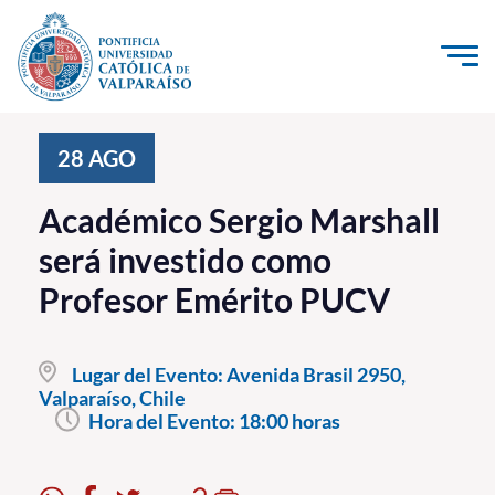
Click acá para ir directamente al contenido
La Universidad
28
AGO
Investigación, Creación e Innovación
Académico Sergio Marshall
PUCV Internacional
será investido como
Vinculación con el Medio
Profesor Emérito PUCV
Admisión
Lugar del Evento:
Avenida Brasil 2950,
Pregrado
Valparaíso, Chile
Hora del Evento:
18:00 horas
Postgrado
Formación Continua