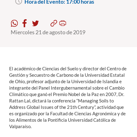
Hora del Evento:
17:00 horas
Estudiantes
Académicos
Miercoles 21 de agosto de 2019
Funcionarios
Alumni
El académico de Ciencias del Suelo y director del Centro de
Gestión y Secuestro de Carbono de la Universidad Estatal
English
de Ohio, profesor adjunto de la Universidad de Islandia e
integrante del Panel Intergubernamental sobre el Cambio
Climático que ganó el Premio Nobel de la Paz en 2007, Dr.
Rattan Lal, dictará la conferencia “Managing Soils to
Address Global Issues of the 21th Century”, actividad que
es organizado por la Facultad de Ciencias Agronómica y de
los Alimentos de la Pontificia Universidad Católica de
Valparaíso.