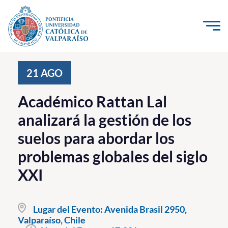
Click acá para ir directamente al contenido
La Universidad
21
AGO
Investigación, Creación e Innovación
Académico Rattan Lal
PUCV Internacional
analizará la gestión de los
Vinculación con el Medio
suelos para abordar los
problemas globales del siglo
Admisión
XXI
Pregrado
Postgrado
Lugar del Evento:
Avenida Brasil 2950,
Valparaíso, Chile
Formación Continua