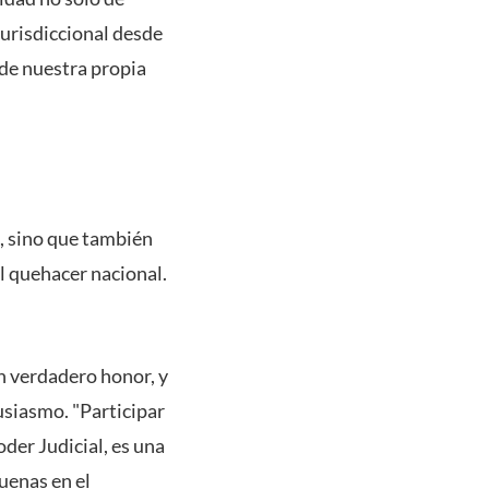
jurisdiccional desde
sde nuestra propia
, sino que también
l quehacer nacional.
un verdadero honor, y
usiasmo. "Participar
der Judicial, es una
uenas en el