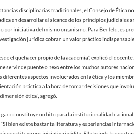
nstancias disciplinarias tradicionales, el Consejo de Ética n
adica en desarrollar el alcance de los principios judiciales 
o por iniciativa del mismo organismo. Para Benfeld, es pr
nvestigación jurídica cobran un valor práctico indispensable
sde el quehacer propio de la academia", explicó el docente
one servir de puente o nexo entre los muchos autores nacion
s diferentes aspectos involucrados en la ética y los miembr
entación práctica a la hora de tomar decisiones que involu
dimensión ética", agregó.
rgano constituye un hito para la institucionalidad naciona
s. "Si bien existe bastante literatura y experiencias internac
país constituye una iniciativa inédita. Ello brinda la oportu