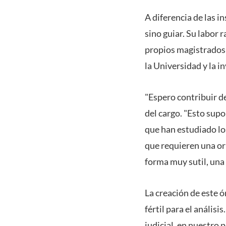
A diferencia de las i
sino guiar. Su labor r
propios magistrados 
la Universidad y la i
"Espero contribuir de
del cargo. "Esto sup
que han estudiado lo
que requieren una ori
forma muy sutil, una 
La creación de este ó
fértil para el análisi
judicial, en nuestro 