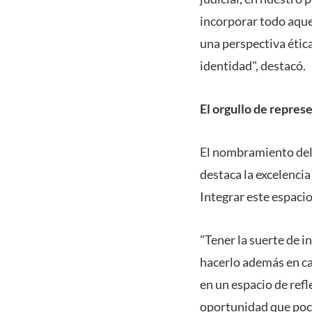
incorporar todo aque
una perspectiva étic
identidad", destacó.
El orgullo de repres
El nombramiento del 
destaca la excelenci
Integrar este espacio
"Tener la suerte de i
hacerlo además en ca
en un espacio de ref
oportunidad que poco