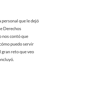
 personal que le dejó
 de Derechos
o nos contó que
¿cómo puedo servir
l gran reto que veo
oncluyó.