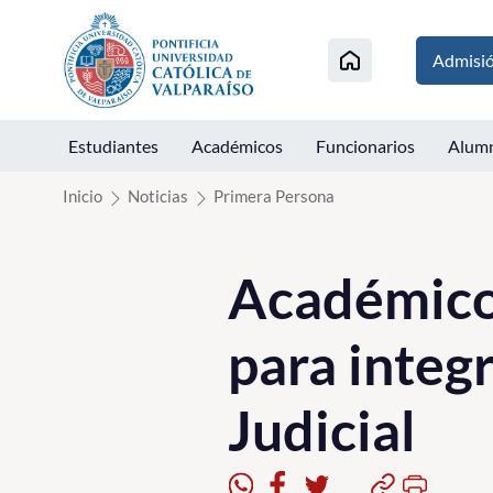
Click acá para ir directamente al contenido
Admisi
Estudiantes
Académicos
Funcionarios
Alum
Inicio
Noticias
Primera Persona
Académico 
para integ
Judicial