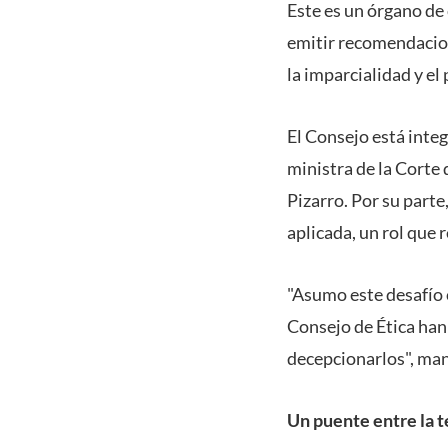
Este es un órgano de 
emitir recomendacio
la imparcialidad y el
El Consejo está inte
ministra de la Corte 
Pizarro. Por su parte
aplicada, un rol que 
"Asumo este desafío 
Consejo de Ética han
decepcionarlos", man
Un puente entre la te