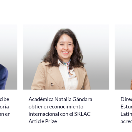
cibe
Académica Natalia Gándara
Dire
oria
obtiene reconocimiento
Estud
ón en
internacional con el SKLAC
Lati
Article Prize
acred