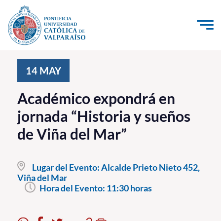
Click acá para ir directamente al contenido
La Universidad
14
MAY
Investigación, Creación e Innovación
Académico expondrá en
PUCV Internacional
jornada “Historia y sueños
Vinculación con el Medio
de Viña del Mar”
Admisión
Lugar del Evento:
Alcalde Prieto Nieto 452,
Pregrado
Viña del Mar
Hora del Evento:
11:30 horas
Postgrado
Formación Continua