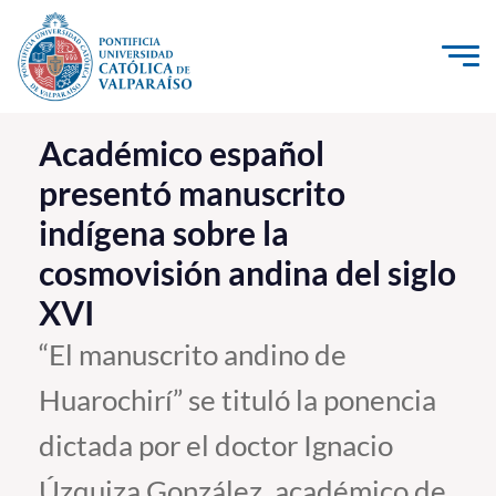
Click acá para ir directamente al contenido
La Universidad
Académico español
presentó manuscrito
Investigación, Creación e Innovación
indígena sobre la
PUCV Internacional
cosmovisión andina del siglo
Vinculación con el Medio
XVI
Admisión
“El manuscrito andino de
Huarochirí” se tituló la ponencia
Pregrado
dictada por el doctor Ignacio
Postgrado
Formación Continua
Úzquiza González, académico de