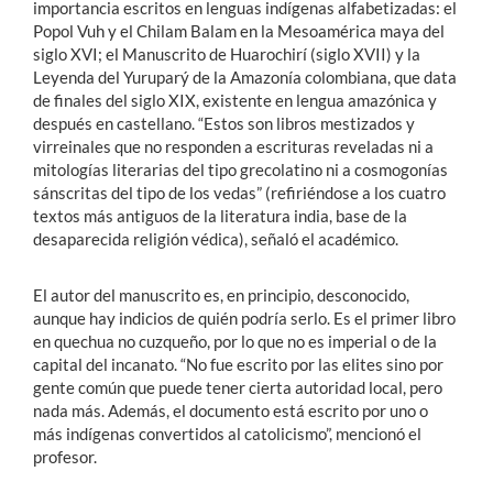
importancia escritos en lenguas indígenas alfabetizadas: el
Popol Vuh y el Chilam Balam en la Mesoamérica maya del
siglo XVI; el Manuscrito de Huarochirí (siglo XVII) y la
Leyenda del Yuruparý de la Amazonía colombiana, que data
de finales del siglo XIX, existente en lengua amazónica y
después en castellano. “Estos son libros mestizados y
virreinales que no responden a escrituras reveladas ni a
mitologías literarias del tipo grecolatino ni a cosmogonías
sánscritas del tipo de los vedas” (refiriéndose a los cuatro
textos más antiguos de la literatura india, base de la
desaparecida religión védica), señaló el académico.
El autor del manuscrito es, en principio, desconocido,
aunque hay indicios de quién podría serlo. Es el primer libro
en quechua no cuzqueño, por lo que no es imperial o de la
capital del incanato. “No fue escrito por las elites sino por
gente común que puede tener cierta autoridad local, pero
nada más. Además, el documento está escrito por uno o
más indígenas convertidos al catolicismo”, mencionó el
profesor.