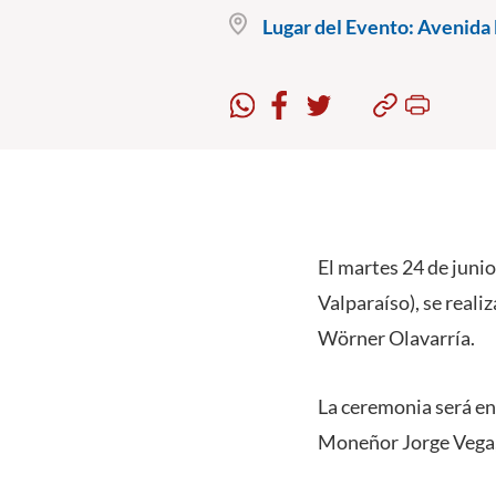
Lugar del Evento:
Avenida B
El martes 24 de junio
Valparaíso), se real
Wörner Olavarría.
La ceremonia será en
Moneñor Jorge Vega, 