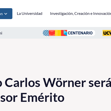
La Universidad
Investigación, Creación e Innovació
ón
ni
Carlos Wörner será
sor Emérito