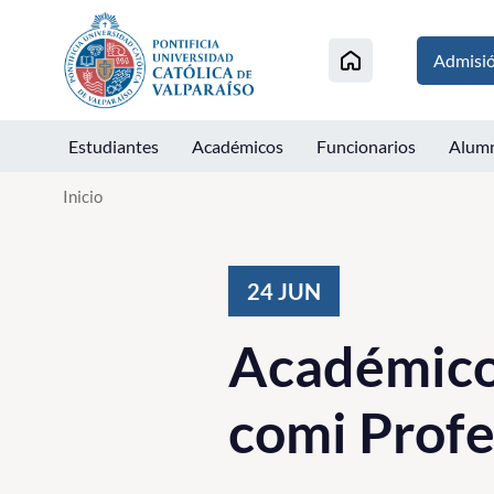
Click acá para ir directamente al contenido
Admisi
Estudiantes
Académicos
Funcionarios
Alum
Inicio
24
JUN
Académico 
comi Profe