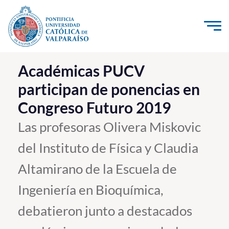
Click acá para ir directamente al contenido
La Universidad
Académicas PUCV
participan de ponencias en
Investigación, Creación e Innovación
Congreso Futuro 2019
PUCV Internacional
Vinculación con el Medio
Las profesoras Olivera Miskovic
del Instituto de Física y Claudia
Admisión
Altamirano de la Escuela de
Pregrado
Ingeniería en Bioquímica,
Postgrado
debatieron junto a destacados
Formación Continua