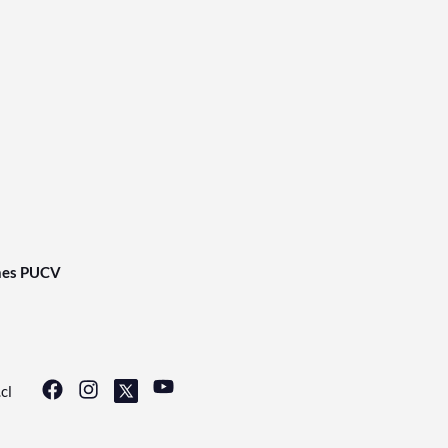
nes PUCV
cl