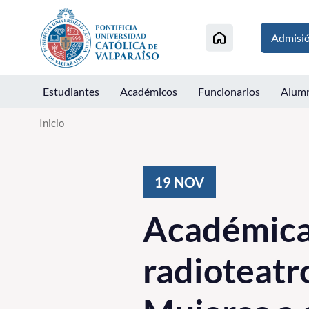
Click acá para ir directamente al contenido
Admisi
Estudiantes
Académicos
Funcionarios
Alum
Inicio
19
NOV
Académica 
radioteatr