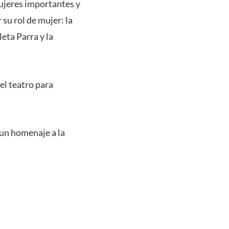
mujeres importantes y
su rol de mujer: la
eta Parra y la
el teatro para
 un homenaje a la