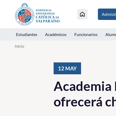
Click acá para ir directamente al contenido
Admisi
Estudiantes
Académicos
Funcionarios
Alum
Inicio
12
MAY
Academia 
ofrecerá c