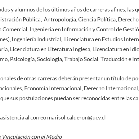
dos y alumnos de los últimos años de carreras afines, las q
stración Pública, Antropología, Ciencia Política, Derecho,
a Comercial, Ingeniería en Información y Control de Gestión
es), Ingeniería Industrial, Licenciatura en Estudios Inter
ria, Licenciatura en Literatura Inglesa, Licenciatura en Id
o, Psicología, Sociología, Trabajo Social, Traducción e In
onales de otras carreras deberán presentar un título de pos
acionales, Economía Internacional, Derecho Internacional, 
 que sus postulaciones puedan ser reconocidas entre las car
 asistencia al correo marisol.calderon@ucv.cl
 Vinculación con el Medio