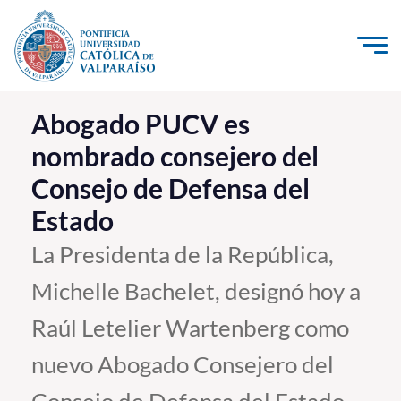
Click acá para ir directamente al contenido
La Universidad
Abogado PUCV es
nombrado consejero del
Investigación, Creación e Innovación
Consejo de Defensa del
PUCV Internacional
Estado
Vinculación con el Medio
La Presidenta de la República,
Admisión
Michelle Bachelet, designó hoy a
Pregrado
Raúl Letelier Wartenberg como
Postgrado
nuevo Abogado Consejero del
Formación Continua