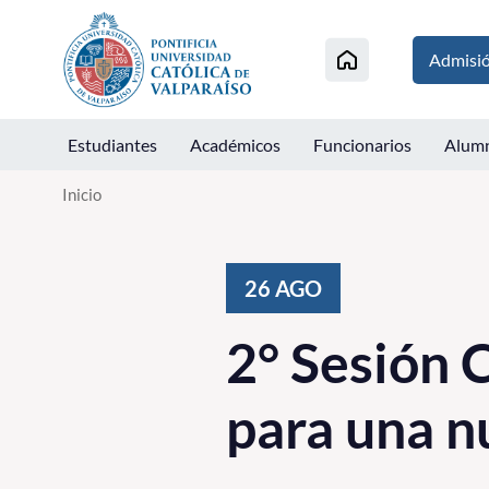
Click acá para ir directamente al contenido
Admisi
Estudiantes
Académicos
Funcionarios
Alum
Inicio
26
AGO
2° Sesión 
para una n