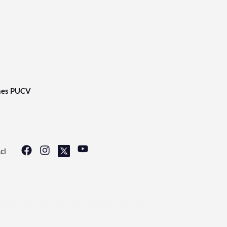
nes PUCV
cl