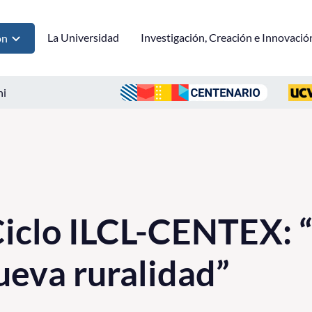
La Universidad
Investigación, Creación e Innovació
ón
ni
Ciclo ILCL-CENTEX: “
ueva ruralidad”