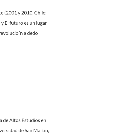
te (2001 y 2010, Chile;
y El futuro es un lugar
revolucio´n a dedo
la de Altos Estudios en
niversidad de San Martín,