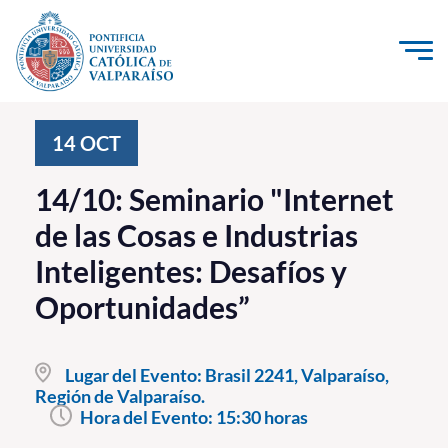
Click acá para ir directamente al contenido
La Universidad
14
OCT
Investigación, Creación e Innovación
14/10: Seminario "Internet
PUCV Internacional
de las Cosas e Industrias
Vinculación con el Medio
Inteligentes: Desafíos y
Oportunidades”
Admisión
Pregrado
Lugar del Evento:
Brasil 2241, Valparaíso,
Región de Valparaíso.
Postgrado
Hora del Evento:
15:30 horas
Formación Continua