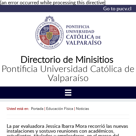
[an error occurred while processing this directive]
Go to pucv.cl
Directorio de Minisitios
Pontificia Universidad Católica de
Valparaíso
Usted está en:
Portada
|
Educación Física
|
Noticias
La par evaluadora Jessica Ibarra Mora recorrió las nuevas
instalaciones y sostuvo reuniones con académicos,
estudiantes, titulados y empleadores, en el marco del