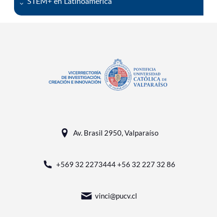
STEM+ en Latinoamérica
Av. Brasil 2950, Valparaíso
+569 32 2273444 +56 32 227 32 86
vinci@pucv.cl