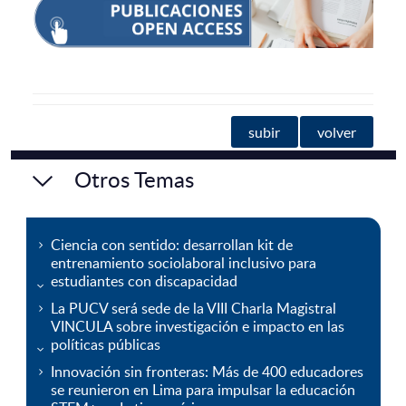
subir
volver
Otros Temas
Ciencia con sentido: desarrollan kit de
entrenamiento sociolaboral inclusivo para
estudiantes con discapacidad
La PUCV será sede de la VIII Charla Magistral
VINCULA sobre investigación e impacto en las
políticas públicas
Innovación sin fronteras: Más de 400 educadores
se reunieron en Lima para impulsar la educación