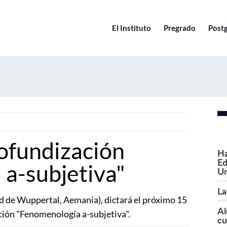
El Instituto
Pregrado
Post
ofundización
Ha
Ed
a-subjetiva"
Un
La
ad de Wuppertal, Aemania), dictará el próximo 15
Al
ción "Fenomenología a-subjetiva".
cu