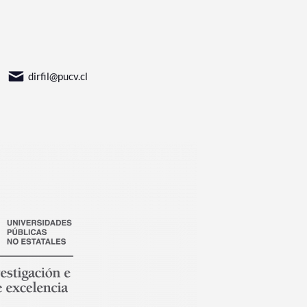
dirfil@pucv.cl