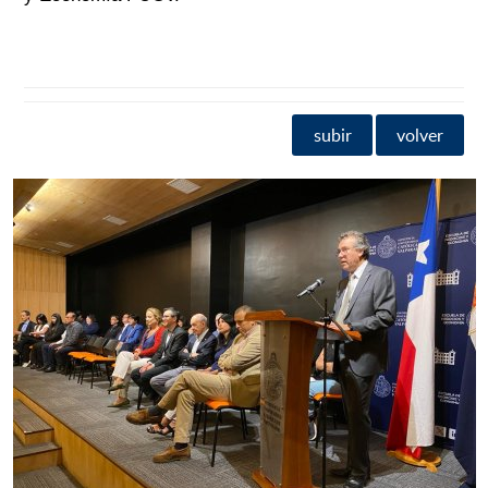
subir
volver